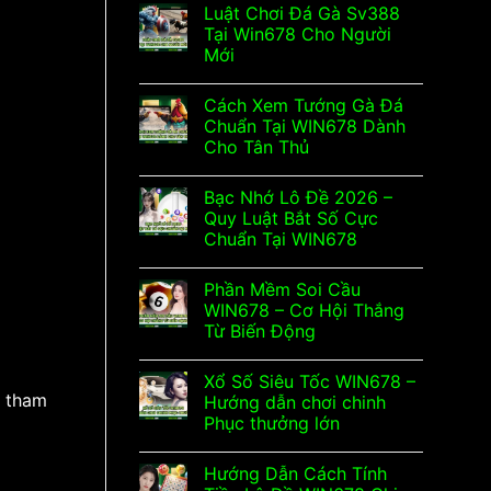
Luật Chơi Đá Gà Sv388
Tại Win678 Cho Người
Mới
Cách Xem Tướng Gà Đá
Chuẩn Tại WIN678 Dành
Cho Tân Thủ
Bạc Nhớ Lô Đề 2026 –
Quy Luật Bắt Số Cực
Chuẩn Tại WIN678
Phần Mềm Soi Cầu
WIN678 – Cơ Hội Thắng
Từ Biến Động
Xổ Số Siêu Tốc WIN678 –
i tham
Hướng dẫn chơi chinh
Phục thưởng lớn
Hướng Dẫn Cách Tính