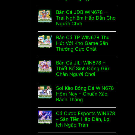
Bắn Cá JDB WIN678 –
Trải Nghiệm Hấp Dẫn Cho
Người Chơi
Bắn Cá TP WIN678 Thu
Hút Với Kho Game Săn
Thưởng Cực Chất
Bắn Cá JILI WIN678 –
Thiết Kế Sinh Động Giữ
Chân Người Chơi
Soi Kèo Bóng Đá WIN678
Hôm Nay – Chuẩn Xác,
Bách Thắng
Cá Cược Esports WIN678
– Săn Tiền Hấp Dẫn, Lợi
Ích Ngập Tràn