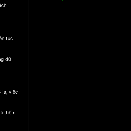
ích.
ên tục
ng dữ
 lá, việc
ời điểm