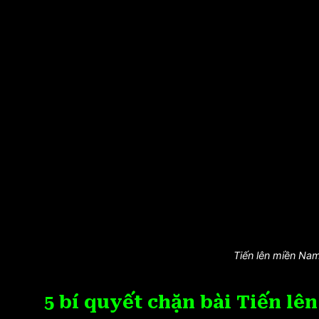
Tiến lên miền Na
5 bí quyết chặn bài Tiến l