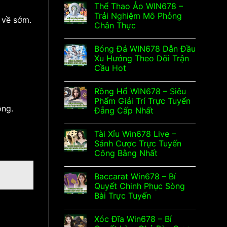
Thể Thao Ảo WIN678 –
Trải Nghiệm Mô Phỏng
ủ về sớm.
Chân Thực
Bóng Đá WIN678 Dẫn Đầu
Xu Hướng Theo Dõi Trận
Cầu Hot
Rồng Hổ WIN678 – Siêu
Phẩm Giải Trí Trực Tuyến
ông.
Đẳng Cấp Nhất
Tài Xỉu Win678 Live –
Sảnh Cược Trực Tuyến
Công Bằng Nhất
Baccarat Win678 – Bí
Quyết Chinh Phục Sòng
Bài Trực Tuyến
Xóc Đĩa Win678 – Bí