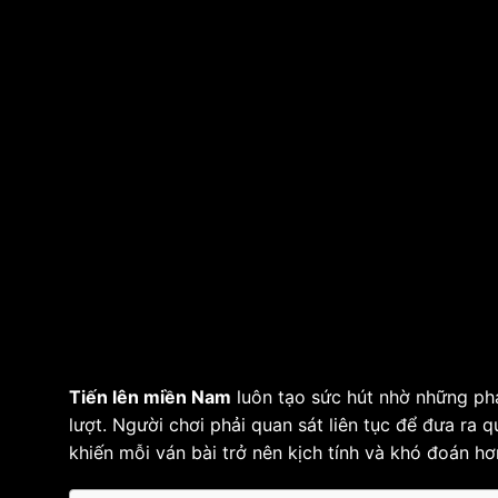
Tiến lên miền Nam
luôn tạo sức hút nhờ những pha
lượt. Người chơi phải quan sát liên tục để đưa ra 
khiến mỗi ván bài trở nên kịch tính và khó đoán hơ