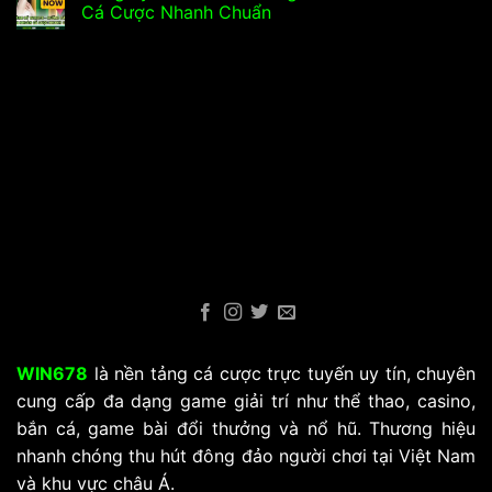
Cá Cược Nhanh Chuẩn
WIN678
là nền tảng cá cược trực tuyến uy tín, chuyên
cung cấp đa dạng game giải trí như thể thao, casino,
bắn cá, game bài đổi thưởng và nổ hũ. Thương hiệu
nhanh chóng thu hút đông đảo người chơi tại Việt Nam
và khu vực châu Á.