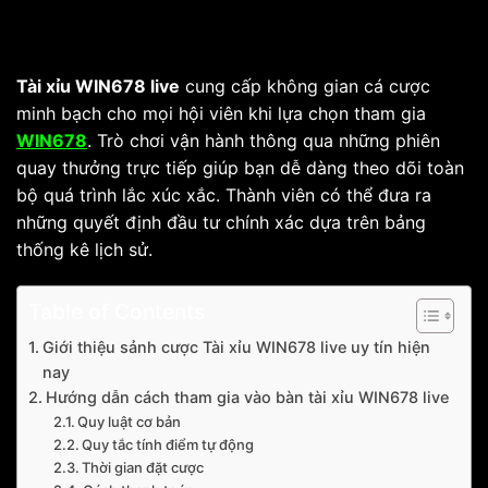
Tài xỉu WIN678 live
cung cấp không gian cá cược
minh bạch cho mọi hội viên khi lựa chọn tham gia
WIN678
. Trò chơi vận hành thông qua những phiên
quay thưởng trực tiếp giúp bạn dễ dàng theo dõi toàn
bộ quá trình lắc xúc xắc. Thành viên có thể đưa ra
những quyết định đầu tư chính xác dựa trên bảng
thống kê lịch sử.
Table of Contents
Giới thiệu sảnh cược Tài xỉu WIN678 live uy tín hiện
nay
Hướng dẫn cách tham gia vào bàn tài xỉu WIN678 live
Quy luật cơ bản
Quy tắc tính điểm tự động
Thời gian đặt cược