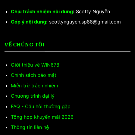
Chịu trách nhiệm nội dung
:
Scotty Nguyễn
Góp ý nội dung:
scottynguyen.sp88@gmail.com
VỀ CHÚNG TÔI
Giới thiệu về WIN678
Chính sách bảo mật
Miễn trừ trách nhiệm
Chương trình đại lý
FAQ - Câu hỏi thường gặp
Tổng hợp khuyến mãi 2026
Thông tin liên hệ