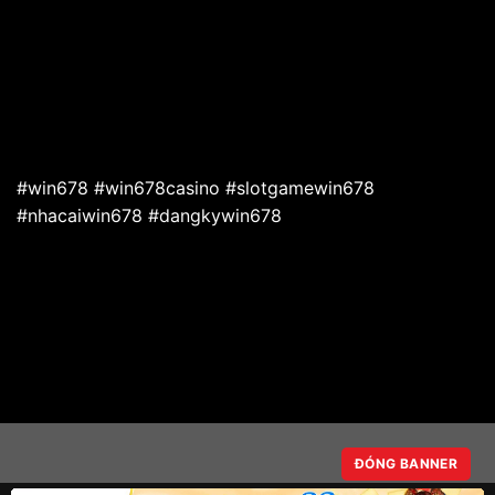
#win678 #win678casino #slotgamewin678
#nhacaiwin678 #dangkywin678
ĐÓNG BANNER