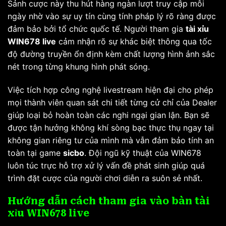
Sảnh cược này thu hút hàng ngàn lượt truy cập mỗi
ngày nhờ vào sự uy tín cùng tính pháp lý rõ ràng được
đảm bảo bởi tổ chức quốc tế. Người tham gia
tài xỉu
WIN678 live
cảm nhận rõ sự khác biệt thông qua tốc
độ đường truyền ổn định kèm chất lượng hình ảnh sắc
nét trong từng khung hình phát sóng.
Việc tích hợp công nghệ livestream hiện đại cho phép
mọi thành viên quan sát chi tiết từng cử chỉ của Dealer
giúp loại bỏ hoàn toàn các nghi ngại gian lận. Bạn sẽ
được tận hưởng không khí sòng bạc thực thụ ngay tại
không gian riêng tư của mình mà vẫn đảm bảo tính an
toàn tại game
sicbo
. Đội ngũ kỹ thuật của WIN678
luôn túc trực hỗ trợ xử lý vấn đề phát sinh giúp quá
trình đặt cược của người chơi diễn ra suôn sẻ nhất.
Hướng dẫn cách tham gia vào bàn tài
xỉu WIN678 live