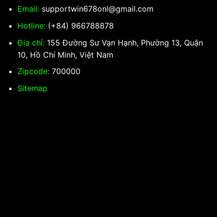
Email:
supportwin678onl@gmail.com
Hotline:
(+84) 966788878
Địa chỉ:
155 Đường Sư Vạn Hạnh, Phường 13, Quận
10, Hồ Chí Minh, Việt Nam
Zipcode:
700000
Sitemap