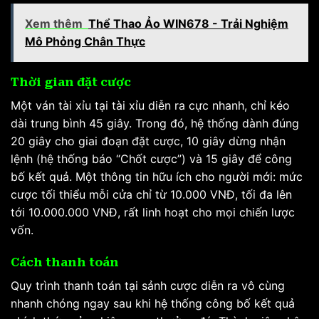
Xem thêm
Thể Thao Ảo WIN678 - Trải Nghiệm
Mô Phỏng Chân Thực
Thời gian đặt cược
Một ván tài xỉu tại tài xỉu diễn ra cực nhanh, chỉ kéo
dài trung bình 45 giây. Trong đó, hệ thống dành đúng
20 giây cho giai đoạn đặt cược, 10 giây dừng nhận
lệnh (hệ thống báo “Chốt cược”) và 15 giây để công
bố kết quả. Một thông tin hữu ích cho người mới: mức
cược tối thiểu mỗi cửa chỉ từ 10.000 VNĐ, tối đa lên
tới 10.000.000 VNĐ, rất linh hoạt cho mọi chiến lược
vốn.
Cách thanh toán
Quy trình thanh toán tại sảnh cược diễn ra vô cùng
nhanh chóng ngay sau khi hệ thống công bố kết quả