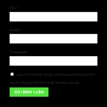
Tên
*
Email
*
Trang web
Lưu tên của tôi, email, và trang web trong trình
duyệt này cho lần bình luận kế tiếp của tôi.