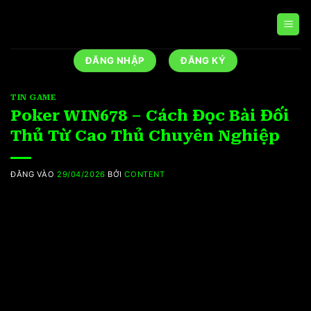
Bỏ
qua
nội
dung
ĐĂNG NHẬP
ĐĂNG KÝ
TIN GAME
Poker WIN678 – Cách Đọc Bài Đối
Thủ Từ Cao Thủ Chuyên Nghiệp
ĐĂNG VÀO
29/04/2026
BỞI
CONTENT