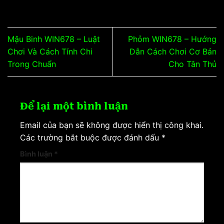
Mậu Binh WIN678 – Luật
Phỏm WIN678 – Hướng
Chơi Và Cách Tính Chi
Dẫn Cách Chơi Cơ Bản
Trong Chuẩn
Cho Tân Thủ
Để lại một bình luận
Email của bạn sẽ không được hiển thị công khai.
Các trường bắt buộc được đánh dấu
*
Bình luận
*