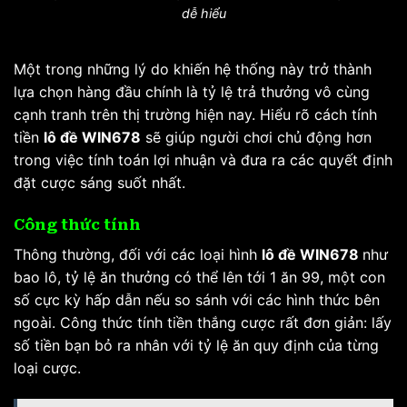
dễ hiểu
Một trong những lý do khiến hệ thống này trở thành
lựa chọn hàng đầu chính là tỷ lệ trả thưởng vô cùng
cạnh tranh trên thị trường hiện nay. Hiểu rõ cách tính
tiền
lô đề WIN678
sẽ giúp người chơi chủ động hơn
trong việc tính toán lợi nhuận và đưa ra các quyết định
đặt cược sáng suốt nhất.
Công thức tính
Thông thường, đối với các loại hình
lô đề WIN678
như
bao lô, tỷ lệ ăn thưởng có thể lên tới 1 ăn 99, một con
số cực kỳ hấp dẫn nếu so sánh với các hình thức bên
ngoài. Công thức tính tiền thắng cược rất đơn giản: lấy
số tiền bạn bỏ ra nhân với tỷ lệ ăn quy định của từng
loại cược.