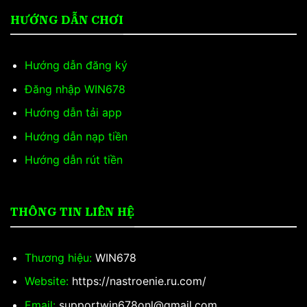
HƯỚNG DẪN CHƠI
Hướng dẫn đăng ký
Đăng nhập WIN678
Hướng dẫn tải app
Hướng dẫn nạp tiền
Hướng dẫn rút tiền
THÔNG TIN LIÊN HỆ
Thương hiệu:
WIN678
Website:
https://nastroenie.ru.com/
Email:
supportwin678onl@gmail.com