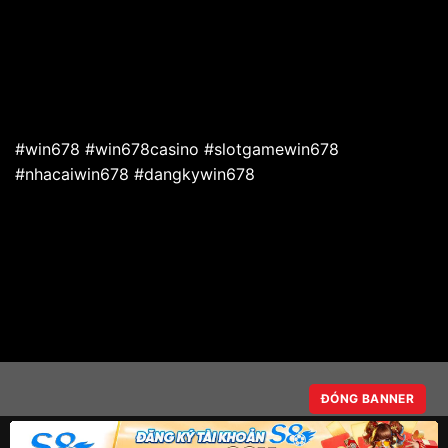
#win678 #win678casino #slotgamewin678
#nhacaiwin678 #dangkywin678
ĐÓNG BANNER
Copyright 2026 ©
WIN678ONL.COM - Trang Chủ Nhà Cái