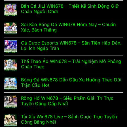
Bắn Cá JILI WIN678 – Thiết Kế Sinh Động Giữ
Chân Người Chơi
Soi Kèo Bóng Đá WIN678 Hôm Nay – Chuẩn
Xác, Bách Thắng
Cá Cược Esports WIN678 – Săn Tiền Hấp Dẫn,
Lợi Ích Ngập Tràn
Thể Thao Ảo WIN678 – Trải Nghiệm Mô Phỏng
Chân Thực
Bóng Đá WIN678 Dẫn Đầu Xu Hướng Theo Dõi
Trận Cầu Hot
Rồng Hổ WIN678 – Siêu Phẩm Giải Trí Trực
Tuyến Đẳng Cấp Nhất
Tài Xỉu Win678 Live – Sảnh Cược Trực Tuyến
Công Bằng Nhất