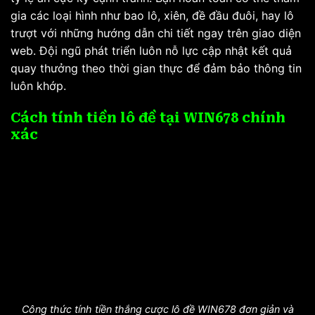
gia các loại hình như bao lô, xiên, đề đầu đuôi, hay lô
trượt với những hướng dẫn chi tiết ngay trên giao diện
web. Đội ngũ phát triển luôn nỗ lực cập nhật kết quả
quay thưởng theo thời gian thực để đảm bảo thông tin
luôn khớp.
Cách tính tiền lô đề tại WIN678 chính
xác
Công thức tính tiền thắng cược lô đề WIN678 đơn giản và