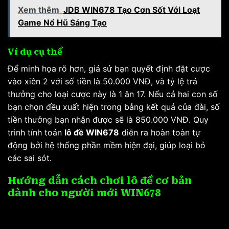
Xem thêm
JDB WIN678 Tạo Cơn Sốt Với Loạt
Game Nổ Hũ Sáng Tạo
Ví dụ cụ thể
Để minh họa rõ hơn, giả sử bạn quyết định đặt cược
vào xiên 2 với số tiền là 50.000 VNĐ, và tỷ lệ trả
thưởng cho loại cược này là 1 ăn 17. Nếu cả hai con số
bạn chọn đều xuất hiện trong bảng kết quả của đài, số
tiền thưởng bạn nhận được sẽ là 850.000 VNĐ. Quy
trình tính toán
lô đề WIN678
diễn ra hoàn toàn tự
động bởi hệ thống phần mềm hiện đại, giúp loại bỏ
các sai sót.
Hướng dẫn cách chơi lô đề cơ bản
dành cho người mới WIN678