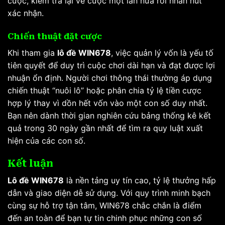
cược, kiểm tra lại vé cược một lần nữa rồi nhấn nút
xác nhận.
Chiến thuật đặt cược
Khi tham gia
lô đề WIN678
, việc quản lý vốn là yếu tố
tiên quyết để duy trì cuộc chơi dài hạn và đạt được lợi
nhuận ổn định. Người chơi thông thái thường áp dụng
chiến thuật “nuôi lô” hoặc phân chia tỷ lệ tiền cược
hợp lý thay vì dồn hết vốn vào một con số duy nhất.
Bạn nên dành thời gian nghiên cứu bảng thống kê kết
quả trong 30 ngày gần nhất để tìm ra quy luật xuất
hiện của các con số.
Kết luận
Lô đề WIN678
là nền tảng uy tín cao, tỷ lệ thưởng hấp
dẫn và giao diện dễ sử dụng. Với quy trình minh bạch
cùng sự hỗ trợ tận tâm, WIN678 chắc chắn là điểm
đến an toàn để bạn tự tin chinh phục những con số