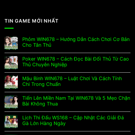
TIN GAME MỚI NHẤT
Phỏm WIN678 – Hướng Dẫn Cách Chơi Cơ Bản
Cho Tân Thủ
Poker WIN678 – Cách Đọc Bài Đối Thủ Từ Cao
Thủ Chuyên Nghiệp
Mậu Binh WIN678 – Luật Chơi Và Cách Tính
Chi Trong Chuẩn
Tiến Lên Miền Nam Tại WIN678 Và 5 Mẹo Chặn
Bài Không Thua
Lịch Thi Đấu WS168 – Cập Nhật Các Giải Đá
Gà Lớn Hàng Ngày