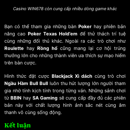
Casino WIN678 còn cung cấp nhiều dòng game khác
Bạn có thể tham gia những bàn
Poker
hay phiên bản
nâng cao
Poker Texas Hold’em
để thử thách trí tuệ
cùng những đối thủ khác. Ngoài ra các trò chơi như
Roulette
hay
Rồng hổ
cũng mang lại cơ hội trúng
thưởng lớn cho những thành viên ưa thích sự mạo hiểm
trên bàn cược.
Hình thức đặt cược
Blackjack Xì dách
cùng trò chơi
Ngầu Hầm Bull Bull
luôn thu hút lượng lớn người tham
gia nhờ tính kịch tính trong từng ván. Những sảnh chơi
từ
BBIN
hay
SA Gaming
sẽ cung cấp đầy đủ các phiên
bản này với chất lượng hình ảnh sắc nét cùng âm
thanh vô cùng sống động.
Kết luận