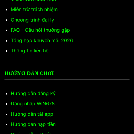
Miễn trừ trách nhiệm
Chương trình đại lý
FAQ - Câu hỏi thường gặp
Tổng hợp khuyến mãi 2026
Thông tin liên hệ
HƯỚNG DẪN CHƠI
Hướng dẫn đăng ký
Đăng nhập WIN678
Hướng dẫn tải app
Hướng dẫn nạp tiền