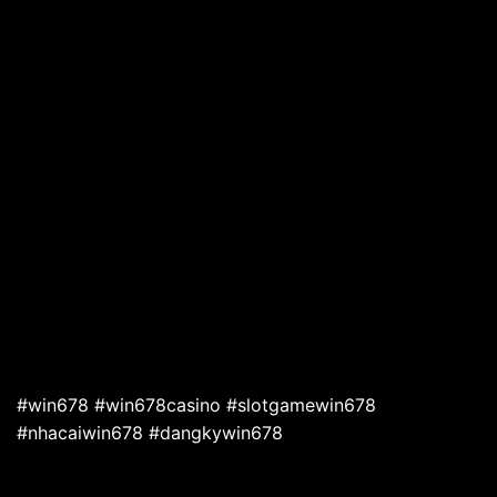
#win678 #win678casino #slotgamewin678
#nhacaiwin678 #dangkywin678