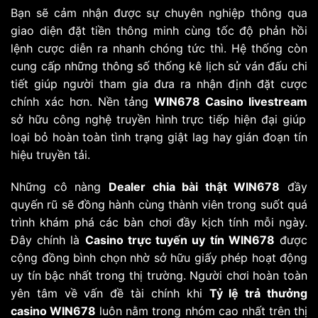
Bạn sẽ cảm nhận được sự chuyên nghiệp thông qua
giao diện đặt tiền thông minh cùng tốc độ phản hồi
lệnh cược diễn ra nhanh chóng tức thì. Hệ thống còn
cung cấp những thông số thống kê lịch sử ván đấu chi
tiết giúp người tham gia đưa ra nhận định đặt cược
chính xác hơn. Nền tảng
WIN678 Casino livestream
sở hữu công nghệ truyền hình trực tiếp hiện đại giúp
loại bỏ hoàn toàn tình trạng giật lag hay gián đoạn tín
hiệu truyền tải.
Những cô nàng
Dealer chia bài thật WIN678
đầy
quyến rũ sẽ đồng hành cùng thành viên trong suốt quá
trình khám phá các bàn chơi đầy kịch tính mỗi ngày.
Đây chính là
Casino trực tuyến uy tín WIN678
được
cộng đồng bình chọn nhờ sở hữu giấy phép hoạt động
uy tín bậc nhất trong thị trường. Người chơi hoàn toàn
yên tâm về vấn đề tài chính khi
Tỷ lệ trả thưởng
casino WIN678
luôn nằm trong nhóm cao nhất trên thị