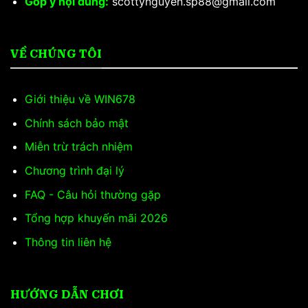
Góp ý nội dung:
scottynguyen.sp88@gmail.com
VỀ CHÚNG TÔI
Giới thiệu về WIN678
Chính sách bảo mật
Miễn trừ trách nhiệm
Chương trình đại lý
FAQ - Câu hỏi thường gặp
Tổng hợp khuyến mãi 2026
Thông tin liên hệ
HƯỚNG DẪN CHƠI