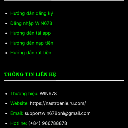
Hướng dẫn đăng ký
Đăng nhập WIN678
Hướng dẫn tải app
Hướng dẫn nạp tiền
Hướng dẫn rút tiền
THÔNG TIN LIÊN HỆ
Thương hiệu:
WIN678
Website:
https://nastroenie.ru.com/
Email:
supportwin678onl@gmail.com
Hotline:
(+84) 966788878