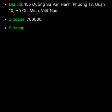
Địa chỉ:
155 Đường Sư Vạn Hạnh, Phường 13, Quận
10, Hồ Chí Minh, Việt Nam
Zipcode:
700000
Sitemap