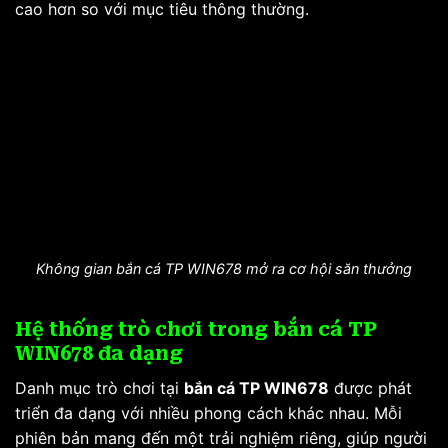
cao hơn so với mục tiêu thông thường.
Không gian bắn cá TP WIN678 mở ra cơ hội săn thưởng
Hệ thống trò chơi trong bắn cá TP
WIN678 đa dạng
Danh mục trò chơi tại
bắn cá TP WIN678
được phát
triển đa dạng với nhiều phong cách khác nhau. Mỗi
phiên bản mang đến một trải nghiệm riêng, giúp người