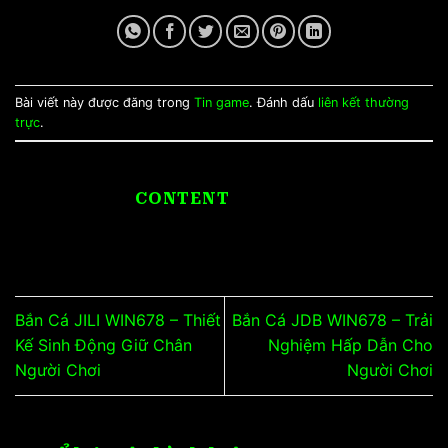
Bài viết này được đăng trong
Tin game
. Đánh dấu
liên kết thường
trực
.
CONTENT
Bắn Cá JILI WIN678 – Thiết
Bắn Cá JDB WIN678 – Trải
Kế Sinh Động Giữ Chân
Nghiệm Hấp Dẫn Cho
Người Chơi
Người Chơi