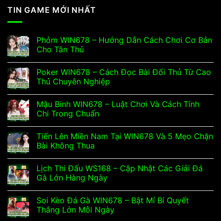
TIN GAME MỚI NHẤT
Phỏm WIN678 – Hướng Dẫn Cách Chơi Cơ Bản
Cho Tân Thủ
Poker WIN678 – Cách Đọc Bài Đối Thủ Từ Cao
Thủ Chuyên Nghiệp
Mậu Binh WIN678 – Luật Chơi Và Cách Tính
Chi Trong Chuẩn
Tiến Lên Miền Nam Tại WIN678 Và 5 Mẹo Chặn
Bài Không Thua
Lịch Thi Đấu WS168 – Cập Nhật Các Giải Đá
Gà Lớn Hàng Ngày
Soi Kèo Đá Gà WIN678 – Bật Mí Bí Quyết
Thắng Lớn Mỗi Ngày