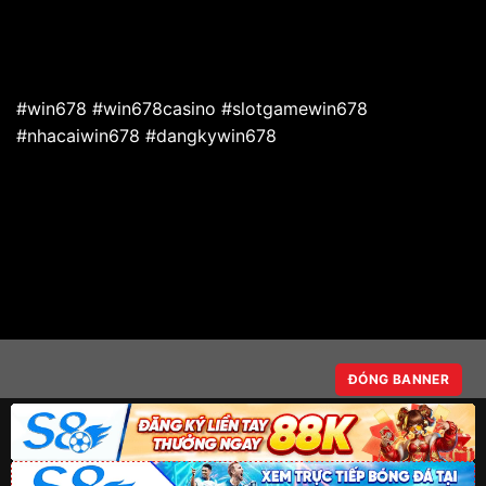
#win678 #win678casino #slotgamewin678
#nhacaiwin678 #dangkywin678
ĐÓNG BANNER
Copyright 2026 ©
WIN678ONL.COM - Trang Chủ Nhà Cái
WIN678 tại Châu Á. Miễn trừ trách nhiệm: Cờ bạc trực
tuyến sẽ không hợp pháp ở một vài quốc gia, hãy cân nhắc