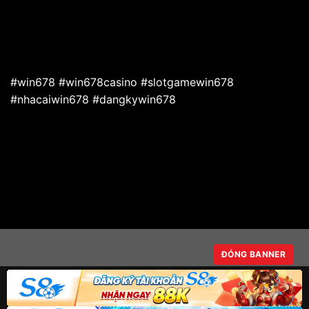
#win678 #win678casino #slotgamewin678
#nhacaiwin678 #dangkywin678
ĐÓNG BANNER
Copyright 2026 ©
WIN678ONL.COM - Trang Chủ Nhà Cái
WIN678 tại Châu Á. Miễn trừ trách nhiệm: Cờ bạc trực