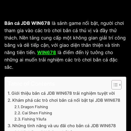
Bắn cá JDB WIN678
là sảnh game nổi bật, người chơi
tham gia vào các trò chơi bắn cá thú vị và đầy thử
thách. Nền tảng cung cấp một không gian giải trí công
bằng và dễ tiếp cận, với giao diện thân thiện và tính
năng tiên tiến.
WIN678
là điểm đến lý tưởng cho
những ai muốn trải nghiệm các trò chơi bắn cá đặc
sắc.
Table of Contents
Giới thiệu bắn cá JDB WIN678 trải nghiệm tuyệt vời
Khám phá các trò chơi bắn cá nổi bật tại JDB WIN678
Dragon Fishing
Cai Shen Fishing
Fishing Yilufa
Những tính năng và ưu đãi cho bắn cá JDB WIN678