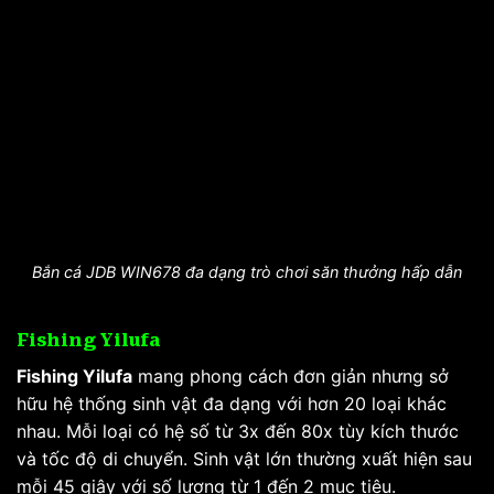
Bắn cá JDB WIN678 đa dạng trò chơi săn thưởng hấp dẫn
Fishing Yilufa
Fishing Yilufa
mang phong cách đơn giản nhưng sở
hữu hệ thống sinh vật đa dạng với hơn 20 loại khác
nhau. Mỗi loại có hệ số từ 3x đến 80x tùy kích thước
và tốc độ di chuyển. Sinh vật lớn thường xuất hiện sau
mỗi 45 giây với số lượng từ 1 đến 2 mục tiêu.