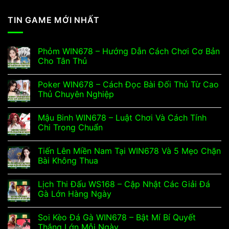
TIN GAME MỚI NHẤT
Phỏm WIN678 – Hướng Dẫn Cách Chơi Cơ Bản
Cho Tân Thủ
Poker WIN678 – Cách Đọc Bài Đối Thủ Từ Cao
Thủ Chuyên Nghiệp
Mậu Binh WIN678 – Luật Chơi Và Cách Tính
Chi Trong Chuẩn
Tiến Lên Miền Nam Tại WIN678 Và 5 Mẹo Chặn
Bài Không Thua
Lịch Thi Đấu WS168 – Cập Nhật Các Giải Đá
Gà Lớn Hàng Ngày
Soi Kèo Đá Gà WIN678 – Bật Mí Bí Quyết
Thắng Lớn Mỗi Ngày