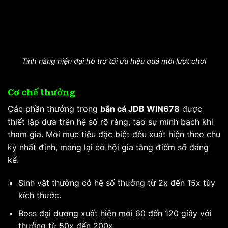
Tính năng hiện đại hỗ trợ tối ưu hiệu quả mỗi lượt chơi
Cơ chế thưởng
Các phần thưởng trong
bắn cá JDB WIN678
được
thiết lập dựa trên hệ số rõ ràng, tạo sự minh bạch khi
tham gia. Mỗi mục tiêu đặc biệt đều xuất hiện theo chu
kỳ nhất định, mang lại cơ hội gia tăng điểm số đáng
kể.
Sinh vật thường có hệ số thưởng từ 2x đến 15x tùy
kích thước.
Boss đại dương xuất hiện mỗi 60 đến 120 giây với
thưởng từ 50x đến 200x.