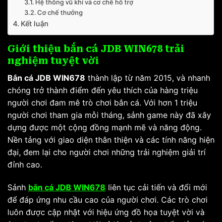
Hệ thống vũ khí và cơ chế hỗ trợ
Cơ chế thưởng
Kết luận
Giới thiệu bắn cá JDB WIN678 trải
nghiệm tuyệt vời
Bắn cá JDB WIN678
thành lập từ năm 2015, và nhanh
chóng trở thành điểm đến yêu thích của hàng triệu
người chơi đam mê trò chơi bắn cá. Với hơn 1 triệu
người chơi tham gia mỗi tháng, sảnh game này đã xây
dựng được một cộng đồng mạnh mẽ và năng động.
Nền tảng với giao diện thân thiện và các tính năng hiện
đại, đem lại cho người chơi những trải nghiệm giải trí
đỉnh cao.
Sảnh
bắn cá JDB WIN678
liên tục cải tiến và đổi mới
để đáp ứng nhu cầu cao của người chơi. Các trò chơi
luôn được cập nhật với hiệu ứng đồ họa tuyệt vời và