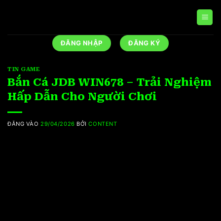
Bỏ
qua
nội
dung
ĐĂNG NHẬP
ĐĂNG KÝ
TIN GAME
Bắn Cá JDB WIN678 – Trải Nghiệm
Hấp Dẫn Cho Người Chơi
ĐĂNG VÀO
29/04/2026
BỞI
CONTENT