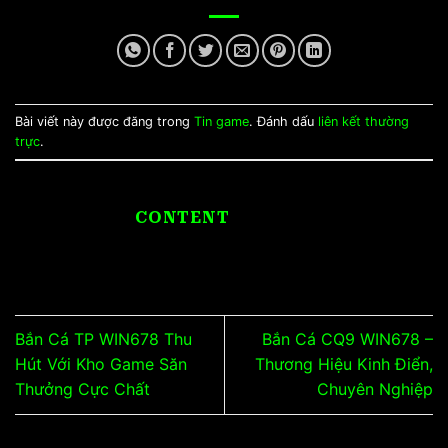
Bài viết này được đăng trong
Tin game
. Đánh dấu
liên kết thường
trực
.
CONTENT
Bắn Cá TP WIN678 Thu
Bắn Cá CQ9 WIN678 –
Hút Với Kho Game Săn
Thương Hiệu Kinh Điển,
Thưởng Cực Chất
Chuyên Nghiệp