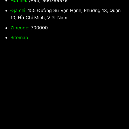
Hotline:
(+84) 966788878
Địa chỉ:
155 Đường Sư Vạn Hạnh, Phường 13, Quận
10, Hồ Chí Minh, Việt Nam
Zipcode:
700000
Sitemap