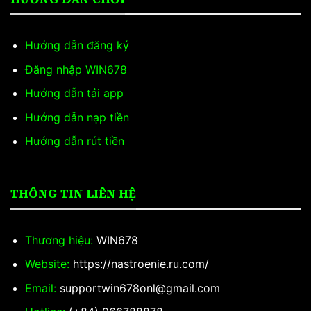
Hướng dẫn đăng ký
Đăng nhập WIN678
Hướng dẫn tải app
Hướng dẫn nạp tiền
Hướng dẫn rút tiền
THÔNG TIN LIÊN HỆ
Thương hiệu:
WIN678
Website:
https://nastroenie.ru.com/
Email:
supportwin678onl@gmail.com